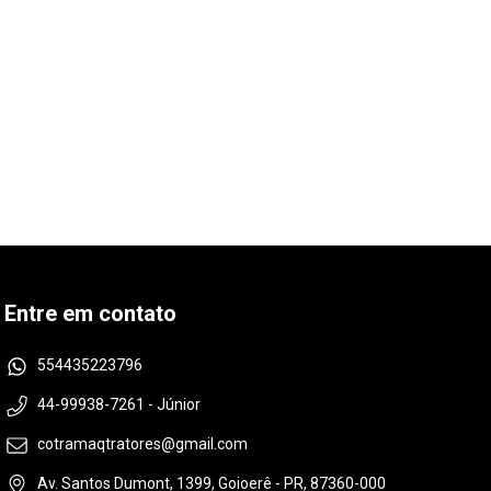
Entre em contato
554435223796
44-99938-7261 - Júnior
cotramaqtratores@gmail.com
Av. Santos Dumont, 1399, Goioerê - PR, 87360-000