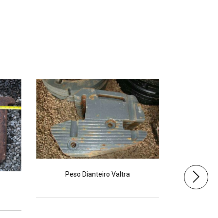
Peso Dianteiro Valtra
Peso Di