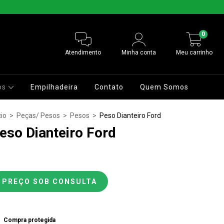
0
Atendimento
Minha conta
Meu carrinho
os
Empilhadeira
Contato
Quem Somos
cio
>
Peças/ Pesos
>
Pesos
>
Peso Dianteiro Ford
eso Dianteiro Ford
Compra protegida