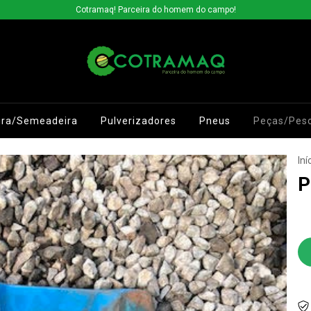
Cotramaq! Parceira do homem do campo!
ira/Semeadeira
Pulverizadores
Pneus
Peças/Pes
Iní
P