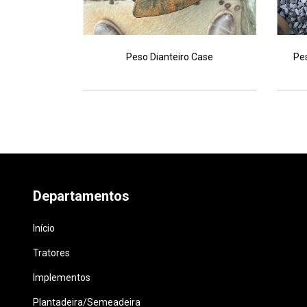
rd 4600
Peso Dianteiro Case
Pe
Departamentos
Início
Tratores
Implementos
Plantadeira/Semeadeira