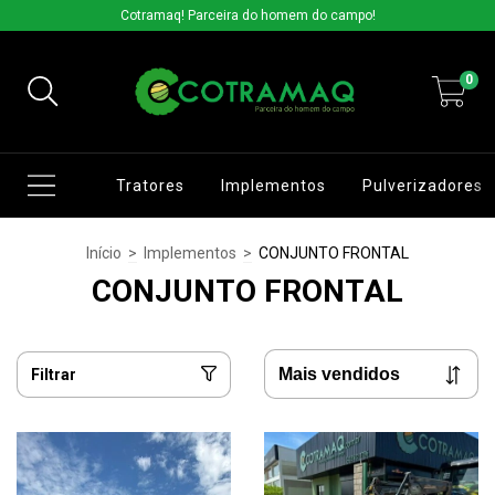
Cotramaq! Parceira do homem do campo!
0
Tratores
Implementos
Pulverizadores
Início
>
Implementos
>
CONJUNTO FRONTAL
CONJUNTO FRONTAL
Filtrar