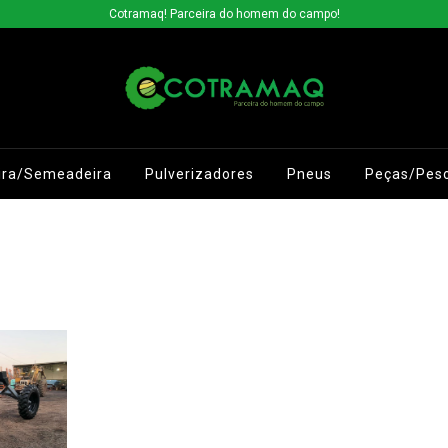
Cotramaq! Parceira do homem do campo!
ira/Semeadeira
Pulverizadores
Pneus
Peças/Pes