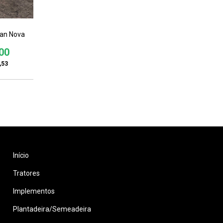
dan Nova
00
,53
Início
Tratores
Implementos
Plantadeira/Semeadeira