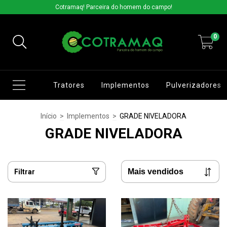
Cotramaq! Parceira do homem do campo!
0
Tratores
Implementos
Pulverizadores
Início
>
Implementos
>
GRADE NIVELADORA
GRADE NIVELADORA
Filtrar