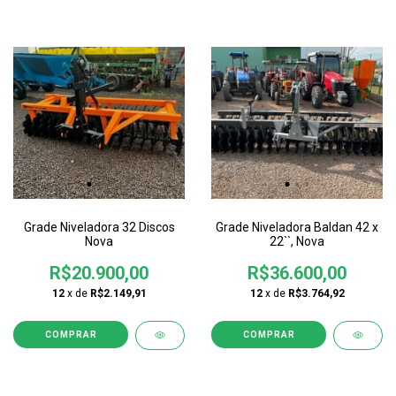
Grade Niveladora 32 Discos
Grade Niveladora Baldan 42 x
Nova
22``, Nova
R$20.900,00
R$36.600,00
12
x de
R$2.149,91
12
x de
R$3.764,92